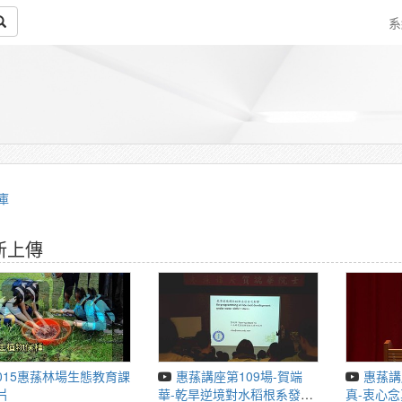
系
庫
新上傳
惠蓀講座第109場-賀端
惠蓀講座第112場-吳念
片
華-乾旱逆境對水稻根系發育
真-衷心念真