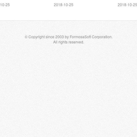
之影響
10-25
2018-10-25
2018-10-2
© Copyright since 2003 by FormosaSoft Corporation.
All rights reserved.